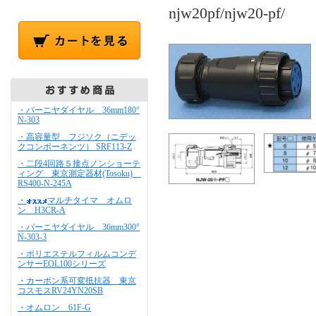
njw20pf/njw20-pf/
小林
・バーニヤダイヤル 36mm180°
N-303
・高容量型 フジソク（ニデッ
クコンポーネンツ） SRF113-Z
・二段4回路５接点ノンショーテ
ィング 東京測定器材(Tosoku)
RS400-N-245A
・
マルチタイマ オムロ
ン H3CR-A
・バーニヤダイヤル 36mm300°
N-303-3
・ポリエステルフィルムコンデ
ンサーEOL100シリーズ
・カーボン系可変抵抗器 東京
コスモスRV24YN20SB
・オムロン 61F-G