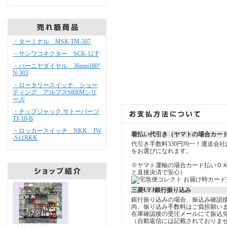
・ターミナル MSK TM-507
・サンワコネクター SCK-12 P
・バーニヤダイヤル 36mm180°
N-303
・ロータリースイッチ ショー
ティング アルプスSRRMシリ
ーズ
・チップジャック サトーパーツ
TJ-10-B
・ロッカースイッチ NKK JW
着払い代引き（ヤマトの場合カー
-S11RKK
代引き手数料330円均一！運送会
をお選びになれます。
※ヤマト運輸の場合カード払いＯ
と直接決済で安心）
三菱UFJ銀行振り込み
銀行振り込みの場合、振込み確認
尚、振り込み手数料はご負担願い
在庫確認後の受注メールにて振込
（自動返信には記載されておりま