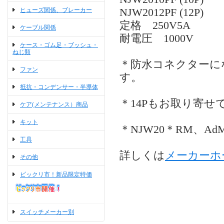
ヒューズ関係、ブレーカー
NJW2012PF (12P)
定格 250V5A
ケーブル関係
耐電圧 1000V
ケース・ゴム足・ブッシュ・
ねじ類
＊防水コネクターに
ファン
す。
抵抗・コンデンサー・半導体
＊14Pもお取り寄
ケア(メンテナンス）商品
キット
＊NJW20＊RM、A
工具
詳しくは
メーカーホ
その他
ビックリ市！新品限定特価
スイッチメーカー別