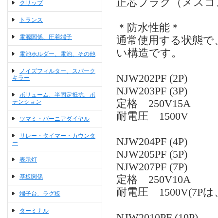
正芯プラグ（メスコ
クリップ
トランス
＊防水性能＊
電源関係、圧着端子
通常使用する状態で、
い構造です。
電池ホルダー、電池、その他
ノイズフィルター、スパーク
NJW202PF (2P)
キラー
NJW203PF (3P)
ボリューム、半固定抵抗、ポ
定格 250V15A
テンション
耐電圧 1500V
ツマミ・バーニアダイヤル
リレー・タイマー・カウンタ
NJW204PF (4P)
ー
NJW205PF (5P)
表示灯
NJW207PF (7P)
基板関係
定格 250V10A
耐電圧 1500V(7Pは、
端子台、ラグ板
ターミナル
NJW2010PF (10P)