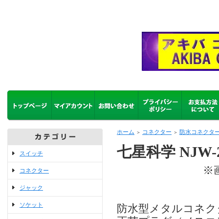
ホーム
コネクター
防水コネクタ
＞
＞
七星科学 NJW-
スイッチ
※画像をクリ
コネクター
ジャック
ソケット
防水型メタルコネ