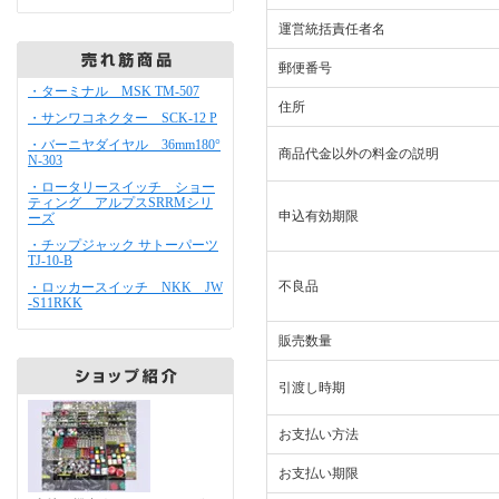
運営統括責任者名
郵便番号
・ターミナル MSK TM-507
住所
・サンワコネクター SCK-12 P
・バーニヤダイヤル 36mm180°
商品代金以外の料金の説明
N-303
・ロータリースイッチ ショー
ティング アルプスSRRMシリ
申込有効期限
ーズ
・チップジャック サトーパーツ
TJ-10-B
不良品
・ロッカースイッチ NKK JW
-S11RKK
販売数量
引渡し時期
お支払い方法
お支払い期限