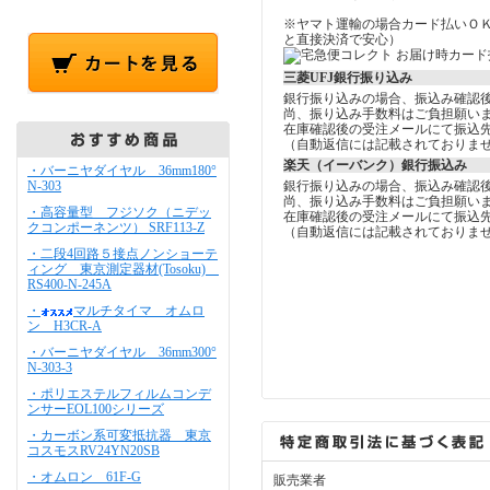
※ヤマト運輸の場合カード払いＯ
と直接決済で安心）
三菱UFJ銀行振り込み
銀行振り込みの場合、振込み確認
尚、振り込み手数料はご負担願い
在庫確認後の受注メールにて振込
（自動返信には記載されておりま
楽天（イーバンク）銀行振込み
・バーニヤダイヤル 36mm180°
N-303
銀行振り込みの場合、振込み確認
尚、振り込み手数料はご負担願い
・高容量型 フジソク（ニデッ
在庫確認後の受注メールにて振込
クコンポーネンツ） SRF113-Z
（自動返信には記載されておりま
・二段4回路５接点ノンショーテ
ィング 東京測定器材(Tosoku)
RS400-N-245A
・
マルチタイマ オムロ
ン H3CR-A
・バーニヤダイヤル 36mm300°
N-303-3
・ポリエステルフィルムコンデ
ンサーEOL100シリーズ
・カーボン系可変抵抗器 東京
コスモスRV24YN20SB
・オムロン 61F-G
販売業者