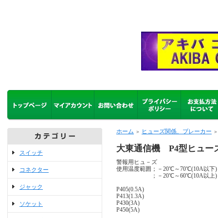
ホーム
ヒューズ関係、ブレーカー
＞
＞
大東通信機 P4型ヒュー
スイッチ
警報用ヒュ－ズ
使用温度範囲；－20℃～70℃(10A以下)
コネクター
；－20℃～60℃(10A以上)
ジャック
P405(0.5A)
P413(1.3A)
P430(3A)
ソケット
P450(5A)