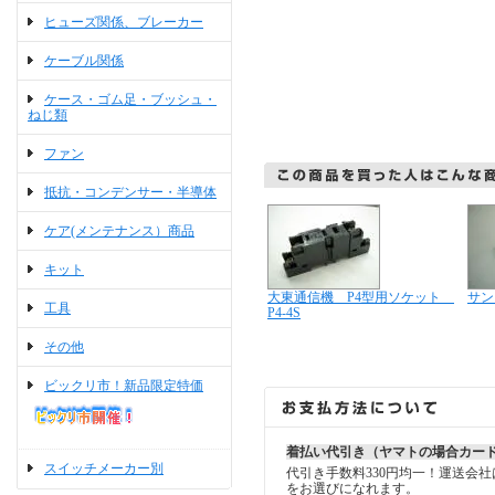
ヒューズ関係、ブレーカー
ケーブル関係
ケース・ゴム足・ブッシュ・
ねじ類
ファン
抵抗・コンデンサー・半導体
ケア(メンテナンス）商品
キット
大東通信機 P4型用ソケット
サン
工具
P4-4S
その他
ビックリ市！新品限定特価
着払い代引き（ヤマトの場合カー
スイッチメーカー別
代引き手数料330円均一！運送会
をお選びになれます。