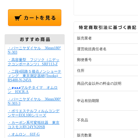
販売業者
・バーニヤダイヤル 36mm180°
運営統括責任者名
N-303
・高容量型 フジソク（ニデッ
郵便番号
クコンポーネンツ） SRF113-Z
住所
・二段4回路５接点ノンショーテ
ィング 東京測定器材(Tosoku)
RS400-N-245A
商品代金以外の料金の説明
・
マルチタイマ オムロ
ン H3CR-A
・バーニヤダイヤル 36mm300°
申込有効期限
N-303-3
・ポリエステルフィルムコンデ
ンサーEOL100シリーズ
不良品
・カーボン系可変抵抗器 東京
コスモスRV24YN20SB
・オムロン 61F-G
販売数量