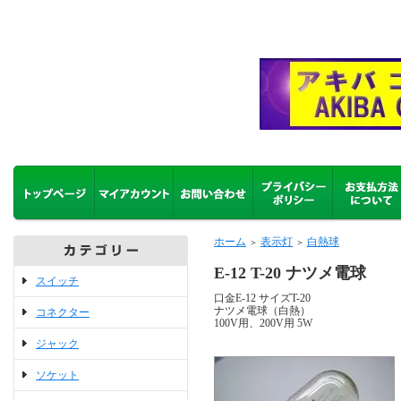
ホーム
表示灯
白熱球
＞
＞
E-12 T-20 ナツメ電球
スイッチ
口金E-12 サイズT-20
ナツメ電球（白熱）
コネクター
100V用、200V用 5W
ジャック
ソケット