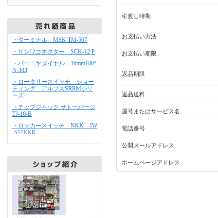
引渡し時期
お支払い方法
・ターミナル MSK TM-507
・サンワコネクター SCK-12 P
お支払い期限
・バーニヤダイヤル 36mm180°
N-303
返品期限
・ロータリースイッチ ショー
ティング アルプスSRRMシリ
返品送料
ーズ
・チップジャック サトーパーツ
屋号またはサービス名
TJ-10-B
・ロッカースイッチ NKK JW
電話番号
-S11RKK
公開メールアドレス
ホームページアドレス