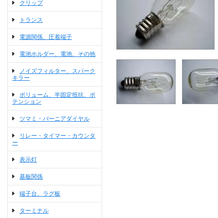
クリップ
トランス
電源関係、圧着端子
電池ホルダー、電池、その他
ノイズフィルター、スパーク
キラー
ボリューム、半固定抵抗、ポ
テンション
ツマミ・バーニアダイヤル
リレー・タイマー・カウンタ
ー
表示灯
基板関係
端子台、ラグ板
ターミナル