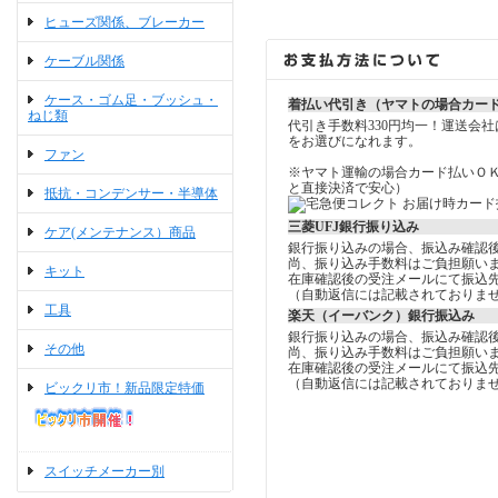
ヒューズ関係、ブレーカー
ケーブル関係
ケース・ゴム足・ブッシュ・
着払い代引き（ヤマトの場合カー
ねじ類
代引き手数料330円均一！運送会
をお選びになれます。
ファン
※ヤマト運輸の場合カード払いＯ
と直接決済で安心）
抵抗・コンデンサー・半導体
三菱UFJ銀行振り込み
ケア(メンテナンス）商品
銀行振り込みの場合、振込み確認
尚、振り込み手数料はご負担願い
キット
在庫確認後の受注メールにて振込
（自動返信には記載されておりま
工具
楽天（イーバンク）銀行振込み
銀行振り込みの場合、振込み確認
その他
尚、振り込み手数料はご負担願い
在庫確認後の受注メールにて振込
（自動返信には記載されておりま
ビックリ市！新品限定特価
スイッチメーカー別