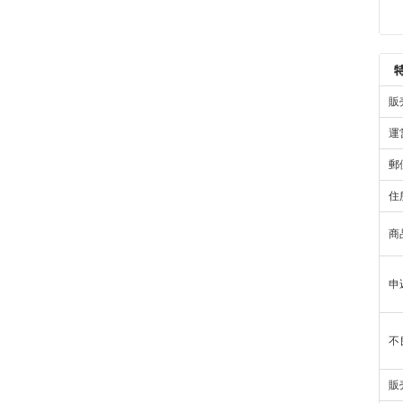
販
運
郵
住
商
申
不
販