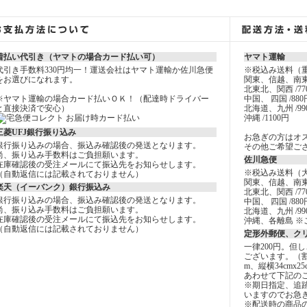
着払い代引き（ヤマトの場合カード払い可）
ヤマト運輸
代引き手数料330円均一！運送会社はヤマト運輸か佐川急便
※税込み送料（
をお選びになれます。
関東、信越、南東
北東北、関西 /77
※ヤマト運輸の場合カード払いＯＫ！（配達時ドライバー
中国、 四国 /880
と直接決済で安心）
北海道、九州 /99
沖縄 /1100円
三菱UFJ銀行振り込み
お急ぎの方はオ
銀行振り込みの場合、振込み確認後の発送となります。
その他ご希望ご
尚、振り込み手数料はご負担願います。
佐川急便
在庫確認後の受注メールにて振込先をお知らせします。
※税込み送料（
（自動返信には記載されておりません）
関東、信越、南東
楽天（イーバンク）銀行振込み
北東北、関西 /77
銀行振り込みの場合、振込み確認後の発送となります。
中国、 四国 /880
尚、振り込み手数料はご負担願います。
北海道、九州 /99
在庫確認後の受注メールにて振込先をお知らせします。
沖縄、各離島 ※
（自動返信には記載されておりません）
定形外郵便、ク
一律200円。但
ございます。（
m、縦横34cmx2
あわせて下記の
※期日指定、追
いますのでお急
※配送時の商品