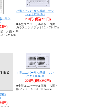
小型ユニバーサル基板 サン
ハヤトICB-88G
板 サン
250円(税込275円)
G
■小型ユニバーサル基板 片面・
75円)
ガラスコンポジット1.2t・72×47m
m
基板 片面・
t・72×47m
小型ユニバーサル基板 サン
ハヤトICB-90
270円(税込297円)
■小型ユニバーサル基板 片面・
紙フェノール1.6t・91×45mm
ト基板）
11
86円)