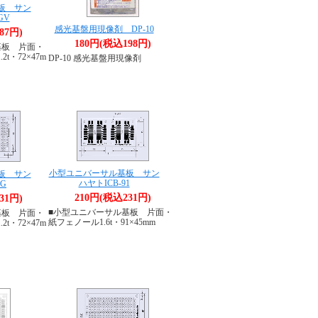
板 サン
GV
感光基盤用現像剤 DP-10
87円)
180円(税込198円)
基板 片面・
t・72×47m
DP-10 感光基盤用現像剤
小型ユニバーサル基板 サン
板 サン
ハヤトICB-91
8G
210円(税込231円)
31円)
■小型ユニバーサル基板 片面・
基板 片面・
紙フェノール1.6t・91×45mm
t・72×47m