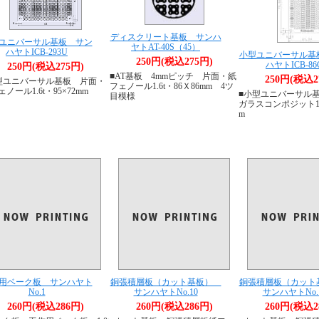
ディスクリート基板 サンハ
ユニバーサル基板 サン
ヤトAT-40S（45）
ハヤトICB-293U
小型ユニバーサル基
250円(税込275円)
ハヤトICB-86
250円(税込275円)
■AT基板 4mmピッチ 片面・紙
250円(税込2
型ユニバーサル基板 片面・
フェノール1.6t・86Ｘ86mm 4ツ
ノール1.6t・95×72mm
■小型ユニバーサル
目模様
ガラスコンポジット1.2
m
用ベーク板 サンハヤト
銅張積層板（カット基板）
銅張積層板（カッ
No.1
サンハヤトNo.10
サンハヤトNo.
260円(税込286円)
260円(税込286円)
260円(税込2