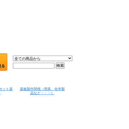
カット基
基板製作関係（用具、化学製
板
品など・・・）