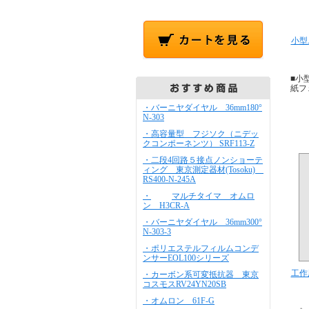
小型
■小
紙フェ
・バーニヤダイヤル 36mm180°
N-303
・高容量型 フジソク（ニデッ
クコンポーネンツ） SRF113-Z
・二段4回路５接点ノンショーテ
ィング 東京測定器材(Tosoku)
RS400-N-245A
・
マルチタイマ オムロ
ン H3CR-A
・バーニヤダイヤル 36mm300°
N-303-3
・ポリエステルフィルムコンデ
ンサーEOL100シリーズ
工作
・カーボン系可変抵抗器 東京
コスモスRV24YN20SB
・オムロン 61F-G