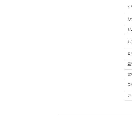
引
お
お
返
返
屋
電
公
ホ