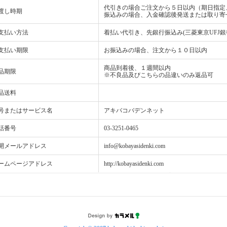
代引きの場合ご注文から５日以内（期日指定
渡し時期
振込みの場合、入金確認後発送または取り寄
支払い方法
着払い代引き、先銀行振込み(三菱東京UFJ銀
支払い期限
お振込みの場合、注文から１０日以内
商品到着後、１週間以内
品期限
※不良品及びこちらの品違いのみ返品可
品送料
号またはサービス名
アキバコバデンネット
話番号
03-3251-0465
開メールアドレス
info@kobayasidenki.com
ームページアドレス
http://kobayasidenki.com