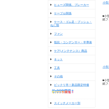
小型
ヒューズ関係、ブレーカー
ケーブル関係
■小
紙フェ
ケース・ゴム足・ブッシュ・
ねじ類
ファン
抵抗・コンデンサー・半導体
ケア(メンテナンス）商品
キット
小型
工具
その他
■小
紙フェ
ビックリ市！新品限定特価
スイッチメーカー別