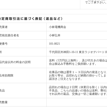
でご了承下さい
売業者
小林電機商会
営統括責任者名
小林弘幸
便番号
101-0021
所
千代田区外神田1-10-11 東京ラジオデパート1
送料（5万円以上無料）、及び代引きの場合は
品代金以外の料金の説明
合は振込み手数料をご負担願います。
在庫品の物は通常１～３日以内の発送となり
込有効期限
お取り寄せ、品切れなど納期の掛かってしま
認頂きご注文となります。
品切れの場合は２日間（休業日を除く）以内
良品
不良品、こちらの品違いの場合は送料、弊社
それ以外の返品、交換は一切ご遠慮願います
売数量