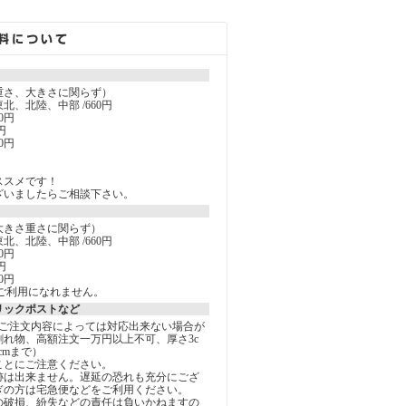
重さ、大きさに関らず）
北、北陸、中部 /660円
0円
円
0円
ススメです！
ざいましたらご相談下さい。
大きさ重さに関らず）
北、北陸、中部 /660円
0円
円
0円
ご利用になれません。
リックポストなど
しご注文内容によっては対応出来ない場合が
割れ物、高額注文一万円以上不可、厚さ3c
5cmまで）
ことにご注意ください。
跡は出来ません。遅延の恐れも充分にござ
ぎの方は宅急便などをご利用ください。
の破損、紛失などの責任は負いかねますの