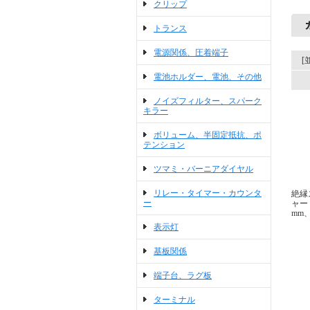
クリップ
トランス
電源関係、圧着端子
[
電池ホルダー、電池、その他
ノイズフィルター、スパーク
キラー
ボリューム、半固定抵抗、ポ
テンション
ツマミ・バーニアダイヤル
リレー・タイマー・カウンタ
絶縁
ー
ャー 
mm、
表示灯
基板関係
端子台、ラグ板
ターミナル