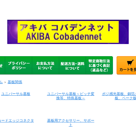
ム
基板関係
＞
ユニバーサル基板
ユニバーサル基板～ピッチ変
ポジ感光基板、銅箔
換等、特殊基板～
板、ベーク
カードエッジコネクタ
基板用アクセサリー、サポー
ト