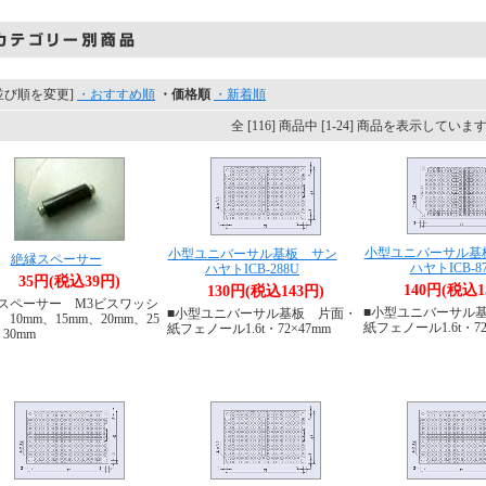
並び順を変更]
・おすすめ順
・価格順
・新着順
全 [116] 商品中 [1-24] 商品を表示していま
小型ユニバーサル基
小型ユニバーサル基板 サン
絶縁スペーサー
ハヤトICB-8
ハヤトICB-288U
35円(税込39円)
140円(税込1
130円(税込143円)
スペーサー M3ビスワッシ
■小型ユニバーサル
■小型ユニバーサル基板 片面・
10mm、15mm、20mm、25
紙フェノール1.6t・72
紙フェノール1.6t・72×47mm
30mm