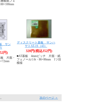
積層板紙フェ
00×100mm
ディスクリート基板 サンハ
板 サン
ヤトAT-1S（43）
3V
320円(税込352円)
52円)
■AT基板 4mmピッチ 片面・紙
基板 片面・
フェノール1.6t・86×86mm 1ツ目
×72mm
模様
す。
次のページ ＞