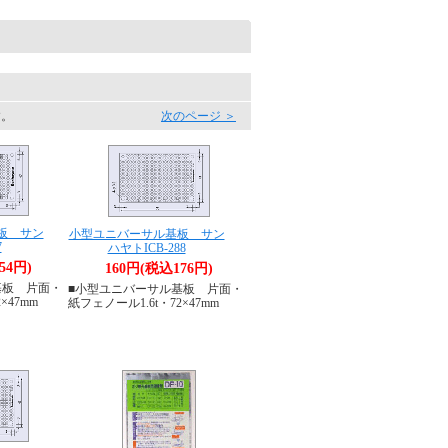
す。
次のページ ＞
板 サン
小型ユニバーサル基板 サン
7
ハヤトICB-288
54円)
160円(税込176円)
基板 片面・
■小型ユニバーサル基板 片面・
×47mm
紙フェノール1.6t・72×47mm