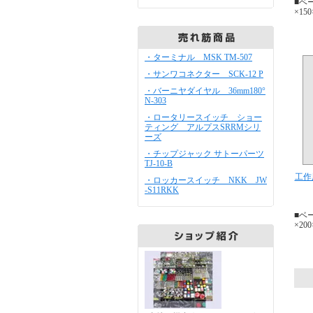
■ベ
×15
・ターミナル MSK TM-507
・サンワコネクター SCK-12 P
・バーニヤダイヤル 36mm180°
N-303
・ロータリースイッチ ショー
ティング アルプスSRRMシリ
ーズ
・チップジャック サトーパーツ
TJ-10-B
工作
・ロッカースイッチ NKK JW
-S11RKK
■ベ
×20