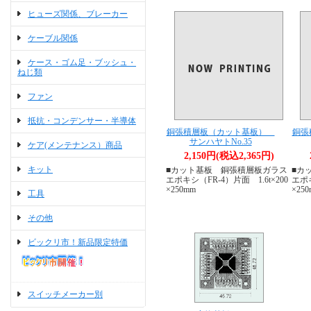
ヒューズ関係、ブレーカー
ケーブル関係
ケース・ゴム足・ブッシュ・
ねじ類
ファン
抵抗・コンデンサー・半導体
銅張積層板（カット基板）
銅張
サンハヤトNo.35
ケア(メンテナンス）商品
2,150円(税込2,365円)
キット
■カット基板 銅張積層板ガラス
■カ
エポキシ（FR-4）片面 1.6t×200
エポキ
×250mm
×25
工具
その他
ビックリ市！新品限定特価
スイッチメーカー別