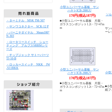
小型ユニバーサル基板 サン
ハヤトICB-288GU
ソル
170円(税込187円)
・ターミナル MSK TM-507
■小型ユニバーサル基板 片面・
ガラスコンポジット1.2t・72×47m
・サンワコネクター SCK-12 P
m
サンハ
ーレ
・バーニヤダイヤル 36mm180°
N-303
・ロータリースイッチ ショー
ティング アルプスSRRMシリ
ーズ
・チップジャック サトーパーツ
TJ-10-B
・ロッカースイッチ NKK JW
-S11RKK
小型ユニバーサル基板 サン
小型
ハヤトICB-288GV
170円(税込187円)
■小型ユニバーサル基板 片面・
■小
ガラスコンポジット1.2t・72×47m
紙フェ
m