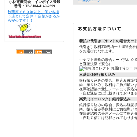
＜ 前のページ
小林電機商会 インボイス登録
番号：T6-8104-4149-2699
秋葉原で６０年以上、何でも揃
う店として定評！ 店舗があるか
ら安心です！！
着払い代引き（ヤマトの場合カー
代引き手数料330円均一！運送会
をお選びになれます。
※ヤマト運輸の場合カード払いＯ
と直接決済で安心）
三菱UFJ銀行振り込み
銀行振り込みの場合、振込み確認
尚、振り込み手数料はご負担願い
在庫確認後の受注メールにて振込
（自動返信には記載されておりま
楽天（イーバンク）銀行振込み
銀行振り込みの場合、振込み確認
尚、振り込み手数料はご負担願い
在庫確認後の受注メールにて振込
（自動返信には記載されておりま