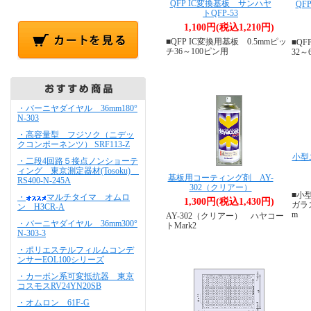
QFP IC変換基板 サンハヤ
QF
トQFP-53
1,100円(税込1,210円)
■QFP IC変換用基板 0.5mmピッ
■QF
チ36～100ピン用
32～
・バーニヤダイヤル 36mm180°
N-303
・高容量型 フジソク（ニデッ
クコンポーネンツ） SRF113-Z
小型
・二段4回路５接点ノンショーテ
ィング 東京測定器材(Tosoku)
基板用コーティング剤 AY-
RS400-N-245A
302（クリアー）
■小
・
マルチタイマ オムロ
1,300円(税込1,430円)
ガラス
ン H3CR-A
m
AY-302（クリアー） ハヤコー
・バーニヤダイヤル 36mm300°
トMark2
N-303-3
・ポリエステルフィルムコンデ
ンサーEOL100シリーズ
・カーボン系可変抵抗器 東京
コスモスRV24YN20SB
・オムロン 61F-G