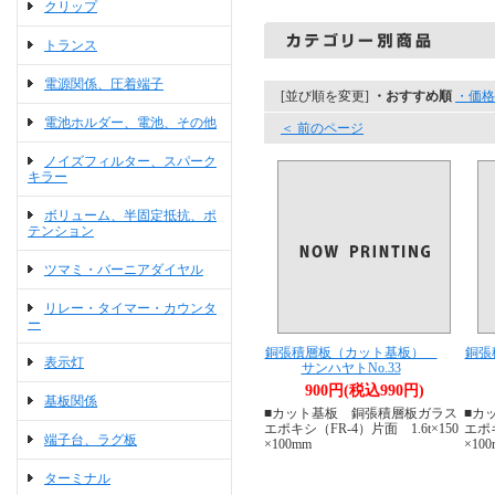
クリップ
トランス
電源関係、圧着端子
[並び順を変更]
・おすすめ順
・価格
電池ホルダー、電池、その他
＜ 前のページ
ノイズフィルター、スパーク
キラー
ボリューム、半固定抵抗、ポ
テンション
ツマミ・バーニアダイヤル
リレー・タイマー・カウンタ
ー
銅張積層板（カット基板）
銅張
表示灯
サンハヤトNo.33
900円(税込990円)
基板関係
■カット基板 銅張積層板ガラス
■カ
エポキシ（FR-4）片面 1.6t×150
エポキ
端子台、ラグ板
×100mm
×10
ターミナル