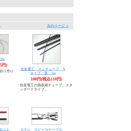
す。
次のページ ＞
2m
5円)
住友電工 スミチューブ A
（切り売り
タイプ 黒 1m
100円(税込110円)
住友電工の熱収縮チューブ。スタ
ンダードタイプ。
セット
カナレ スピーカケーブル