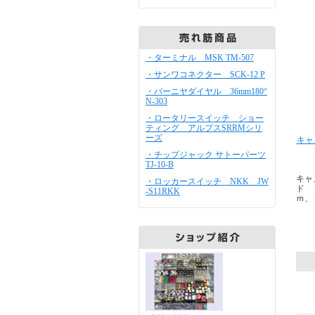
・ターミナル MSK TM-507
・サンワコネクター SCK-12 P
・バーニヤダイヤル 36mm180°
N-303
・ロータリースイッチ ショー
ティング アルプスSRRMシリ
ーズ
キャ
・チップジャック サトーパーツ
TJ-10-B
キャ
・ロッカースイッチ NKK JW
ド 
-S11RKK
ｍ、