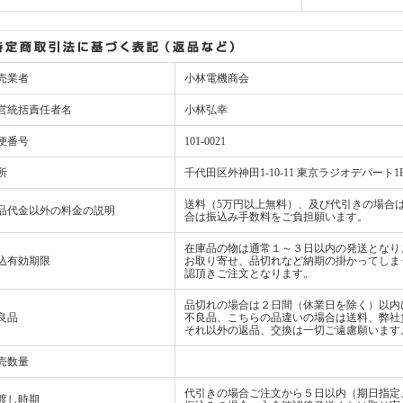
売業者
小林電機商会
営統括責任者名
小林弘幸
便番号
101-0021
所
千代田区外神田1-10-11 東京ラジオデパート1
送料（5万円以上無料）、及び代引きの場合は
品代金以外の料金の説明
合は振込み手数料をご負担願います。
在庫品の物は通常１～３日以内の発送となり
込有効期限
お取り寄せ、品切れなど納期の掛かってしま
認頂きご注文となります。
品切れの場合は２日間（休業日を除く）以内
良品
不良品、こちらの品違いの場合は送料、弊社
それ以外の返品、交換は一切ご遠慮願います
売数量
代引きの場合ご注文から５日以内（期日指定
渡し時期