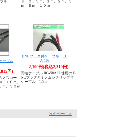
ーブル
ド ０．５ｍ、１ｍ、２ｍ、３
ｍ、５ｍ、１０ｍ
BNCプラグ付ケーブル CC
A-103
ケーブル
2,100円(税込2,310円)
,815円)
同軸ケーブル RG-58A/U 使用の B
NCプラグとミノムシクリップ付
スメスコー
ケーブル 1.5m
ｍ、１０ｍ、
５ｍ、３０ｍ
す。
次のページ ＞