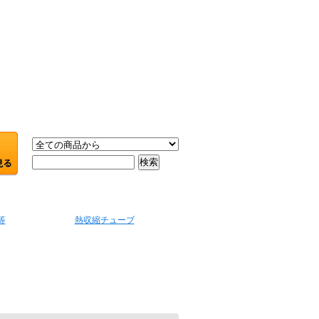
等
熱収縮チューブ