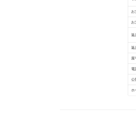
お
お
返
返
屋
電
公
ホ