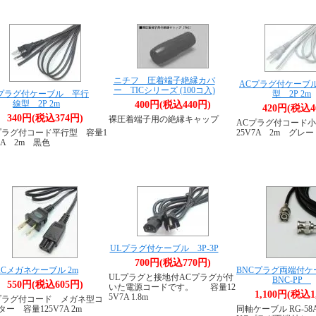
ニチフ 圧着端子絶縁カバ
ACプラグ付ケーブ
ー TICシリーズ (100コ入)
プラグ付ケーブル 平行
型 2P 2m
線型 2P 2m
400円(税込440円)
420円(税込4
340円(税込374円)
裸圧着端子用の絶縁キャップ
ACプラグ付コード小
プラグ付コード平行型 容量1
25V7A 2m グレー
7A 2m 黒色
ULプラグ付ケーブル 3P-3P
700円(税込770円)
ACメガネケーブル 2m
BNCプラグ両端付
ULプラグと接地付ACプラグが付
BNC-PP
550円(税込605円)
いた電源コードです。 容量12
1,100円(税込1
5V7A 1.8m
プラグ付コード メガネ型コ
ー 容量125V7A 2m
同軸ケーブル RG-58A