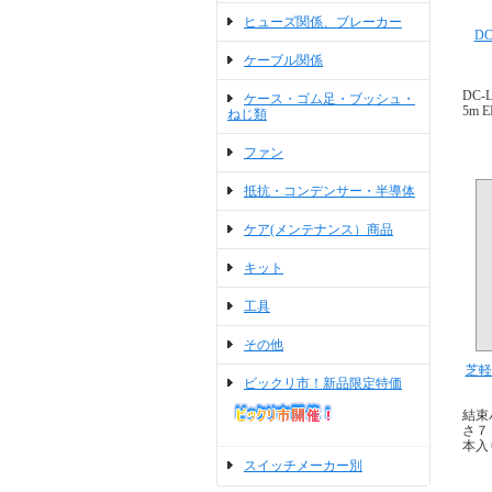
ヒューズ関係、ブレーカー
D
ケーブル関係
DC
ケース・ゴム足・ブッシュ・
5m 
ねじ類
ファン
抵抗・コンデンサー・半導体
ケア(メンテナンス）商品
キット
工具
その他
芝軽
ビックリ市！新品限定特価
結束
さ７
本入
スイッチメーカー別