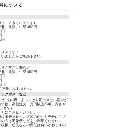
重さ、大きさに関らず）
北、北陸、中部 /660円
0円
円
0円
ススメです！
ざいましたらご相談下さい。
大きさ重さに関らず）
北、北陸、中部 /660円
0円
円
0円
ご利用になれません。
リックポストなど
しご注文内容によっては対応出来ない場合が
割れ物、高額注文一万円以上不可、厚さ3c
5cmまで）
ことにご注意ください。
跡は出来ません。遅延の恐れも充分にござ
ぎの方は宅急便などをご利用ください。
の破損、紛失などの責任は負いかねますの
。