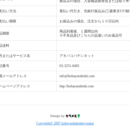
振込みの場合、入金確認後発送または取り寄
支払い方法
着払い代引き、先銀行振込み(三菱東京UFJ銀
支払い期限
お振込みの場合、注文から１０日以内
商品到着後、１週間以内
品期限
※不良品及びこちらの品違いのみ返品可
品送料
号またはサービス名
アキバコバデンネット
話番号
03-3251-0465
開メールアドレス
info@kobayasidenki.com
ームページアドレス
http://kobayasidenki.com
Copyright© 2007 kobayashidenkisyoukai