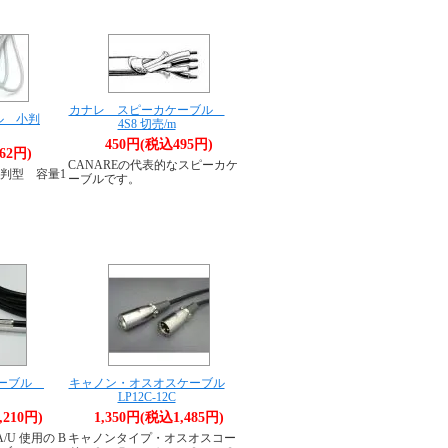
カナレ スピーカケーブル
ル 小判
4S8 切売/m
450円(税込495円)
62円)
CANAREの代表的なスピーカケ
判型 容量1
ーブルです。
ケーブル
キャノン・オスオスケーブル
LP12C-12C
,210円)
1,350円(税込1,485円)
/U 使用の B
キャノンタイプ・オスオスコー