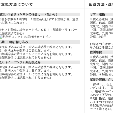
着払い代引き（ヤマトの場合カード払い可）
ヤマト運輸
代引き手数料330円均一！運送会社はヤマト運輸か佐川急便
※税込み送料（
をお選びになれます。
関東、信越、南東
北東北、関西 /77
※ヤマト運輸の場合カード払いＯＫ！（配達時ドライバー
中国、 四国 /880
と直接決済で安心）
北海道、九州 /99
沖縄 /1100円
三菱UFJ銀行振り込み
お急ぎの方はオ
銀行振り込みの場合、振込み確認後の発送となります。
その他ご希望ご
尚、振り込み手数料はご負担願います。
佐川急便
在庫確認後の受注メールにて振込先をお知らせします。
※税込み送料（
（自動返信には記載されておりません）
関東、信越、南東
楽天（イーバンク）銀行振込み
北東北、関西 /77
銀行振り込みの場合、振込み確認後の発送となります。
中国、 四国 /880
尚、振り込み手数料はご負担願います。
北海道、九州 /99
在庫確認後の受注メールにて振込先をお知らせします。
沖縄、各離島 ※
（自動返信には記載されておりません）
定形外郵便、ク
一律200円。但
ございます。（
m、縦横34cmx2
あわせて下記の
※期日指定、追
いますのでお急
※配送時の商品
でご了承下さい