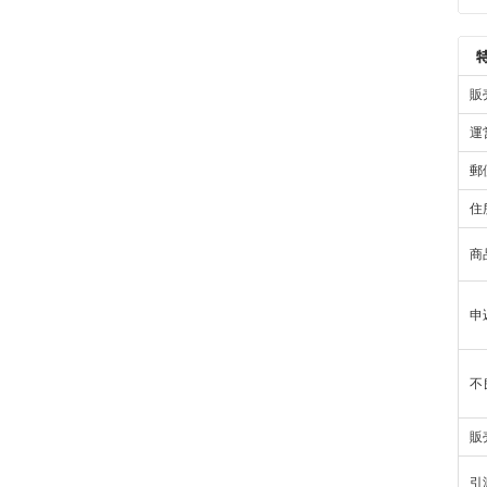
販
運
郵
住
商
申
不
販
引