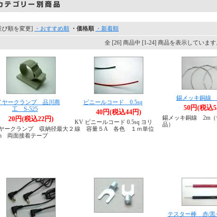
並び順を変更]
・おすすめ順
・価格順
・新着順
全 [26] 商品中 [1-24] 商品を表示していま
錫メッキ銅線 
イヤークランプ 品川商
ビニールコード 0.5sq
50円(税込5
工 S-525
40円(税込44円)
錫メッキ銅線 2m
20円(税込22円)
KV ビニールコード 0.5sq ヨリ
品）
ヤークランプ 収納径最大２
線 容量５A 各色 １ｍ単位
m 両面接着テープ
テスター棒 赤/黒