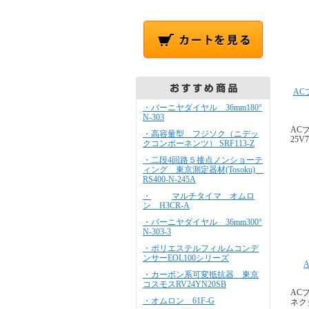
AC
・バーニヤダイヤル 36mm180°
N-303
AC
・高容量型 フジソク（ニデッ
25V
クコンポーネンツ） SRF113-Z
・二段4回路５接点ノンショーテ
ィング 東京測定器材(Tosoku)
RS400-N-245A
・
マルチタイマ オムロ
ン H3CR-A
・バーニヤダイヤル 36mm300°
N-303-3
・ポリエステルフィルムコンデ
ンサーEOL100シリーズ
・カーボン系可変抵抗器 東京
コスモスRV24YN20SB
AC
・オムロン 61F-G
ネクタ