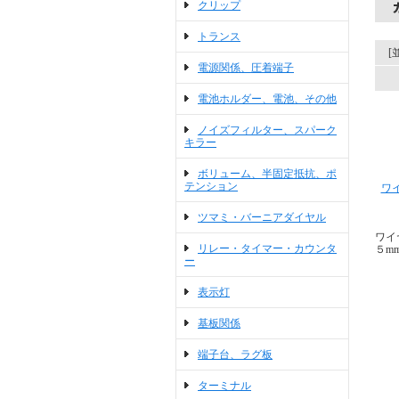
クリップ
トランス
[
電源関係、圧着端子
電池ホルダー、電池、その他
ノイズフィルター、スパーク
キラー
ボリューム、半固定抵抗、ポ
テンション
ワ
ツマミ・バーニアダイヤル
ワイ
リレー・タイマー・カウンタ
５m
ー
表示灯
基板関係
端子台、ラグ板
ターミナル