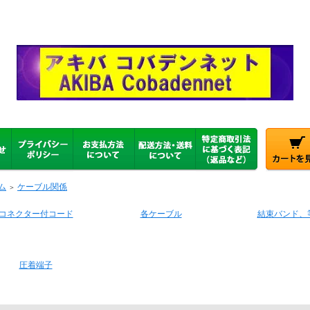
ム
ケーブル関係
＞
コネクター付コード
各ケーブル
結束バンド、
圧着端子