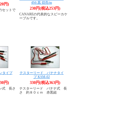
4S6 黒 切売/m
20円)
230円(税込253円)
のセットで
CANAREの代表的なスピーカケ
ーブルです。
ンタイプ
テスターリード バナナタイ
プ KSM-02
30円)
330円(税込363円)
ピン式 長さ
テスターリード バナナ式 長
さ 約８０ｃｍ 赤黒組