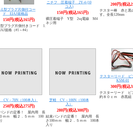
ニチフ 圧着端子 2Y-4 (10
200円(税込2
コ入)
C-L型プラグ片側付コー
テスター棒 赤と黒
150円(税込165円)
ド EIAJ規格品
す。全長120mm
裸圧着端子 Y型 2sq電線 M4
150円(税込165円)
ネジ用
-L型プラグ片側付きコード 1.
EIAJ規格（#1～#4）
テスターリード ピ
KSM-01
300円(税込3
テスターリード 
約８０ｃｍ 赤黒組
 CV－70N（100本入）
芝軽 CV－100N（100本
入）
250円(税込275円)
280円(税込308円)
バンドの定番！ 屋内用 長
０ｍｍ 幅２．５ｍｍ 100
結束バンドの定番！ 屋内用 長
り
さ100ｍｍ 幅２．５ｍｍ 100本
入り